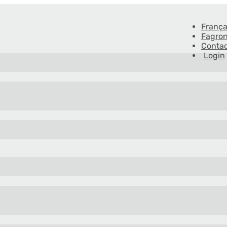
França
Fagron
Conta
Login