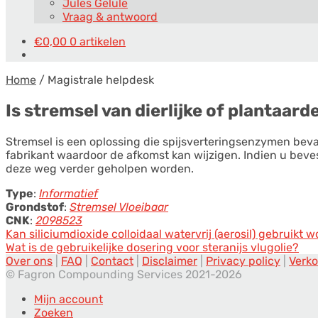
Jules Gelule
Vraag & antwoord
€
0,00
0 artikelen
Home
/
Magistrale helpdesk
Is stremsel van dierlijke of plantaar
Stremsel is een oplossing die spijsverteringsenzymen bev
fabrikant waardoor de afkomst kan wijzigen. Indien u beve
deze weg verder geholpen worden.
Type
:
Informatief
Grondstof
:
Stremsel Vloeibaar
CNK
:
2098523
Berichtnavigatie
Vorig
Kan siliciumdioxide colloidaal watervrij (aerosil) gebruikt
bericht:
Volgend
Wat is de gebruikelijke dosering voor steranijs vlugolie?
bericht:
Over ons
|
FAQ
|
Contact
|
Disclaimer
|
Privacy policy
|
Verk
© Fagron Compounding Services 2021-2026
Mijn account
Zoeken