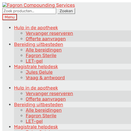
Ga
Ga
door
direct
Zoeken
Zoeken
naar
naar
naar:
Menu
navigatie
de
inhoud
Hulp in de apotheek
Vervanger reserveren
Offerte aanvragen
Bereiding uitbesteden
Alle bereidingen
Fagron Sterile
LET-gel
Magistrale helpdesk
Jules Gelule
Vraag & antwoord
Hulp in de apotheek
Vervanger reserveren
Offerte aanvragen
Bereiding uitbesteden
Alle bereidingen
Fagron Sterile
LET-gel
Magistrale helpdesk