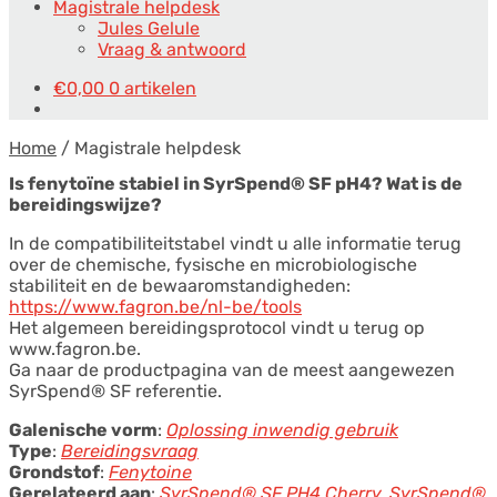
Magistrale helpdesk
Jules Gelule
Vraag & antwoord
€
0,00
0 artikelen
Home
/
Magistrale helpdesk
Is fenytoïne stabiel in SyrSpend® SF pH4? Wat is de
bereidingswijze?
In de compatibiliteitstabel vindt u alle informatie terug
over de chemische, fysische en microbiologische
stabiliteit en de bewaaromstandigheden:
https://www.fagron.be/nl-be/tools
Het algemeen bereidingsprotocol vindt u terug op
www.fagron.be.
Ga naar de productpagina van de meest aangewezen
SyrSpend® SF referentie.
Galenische vorm
:
Oplossing inwendig gebruik
Type
:
Bereidingsvraag
Grondstof
:
Fenytoine
Gerelateerd aan
:
SyrSpend® SF PH4 Cherry
,
SyrSpend®