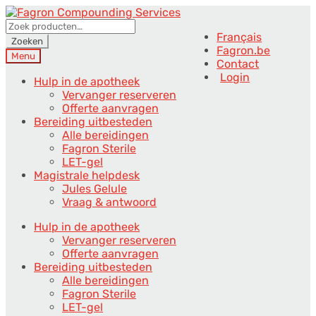
Ga
Ga
door
direct
Zoeken
Français
naar
naar
naar:
Zoeken
Fagron.be
navigatie
de
Menu
Contact
inhoud
Login
Hulp in de apotheek
Vervanger reserveren
Offerte aanvragen
Bereiding uitbesteden
Alle bereidingen
Fagron Sterile
LET-gel
Magistrale helpdesk
Jules Gelule
Vraag & antwoord
Hulp in de apotheek
Vervanger reserveren
Offerte aanvragen
Bereiding uitbesteden
Alle bereidingen
Fagron Sterile
LET-gel